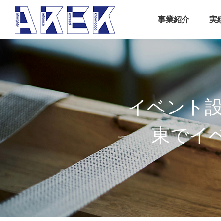
事業紹介
実
イベント設
東でイ