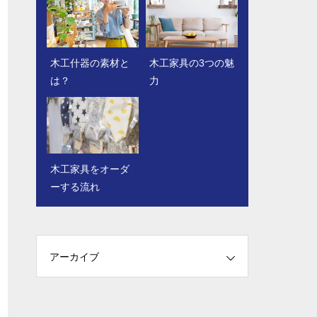
木工什器の素材と
イベントでの会場
木工家具の3つの魅
専門業者にブース
は？
選びのポイントを
力
装飾を依頼するメ
紹介
リットとは？
木工家具をオーダ
ーする流れ
什器と家具の違い
について簡単に解
説
アーカイブ